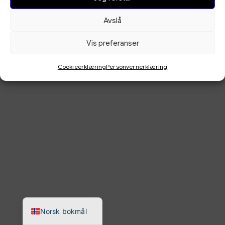
Avslå
Vis preferanser
Cookieerklæring
Personvernerklæring
Norsk nynorsk
English
Norsk bokmål