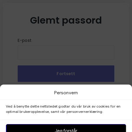
Glemt passord
E-post
Fortsett
Gå tilbake
Personvern
Ved å benytte dette nettstedet godtar du vår bruk av cookies for en
optimal brukeropplevelse, samt vår personvernerklæring.
Jeg forstår