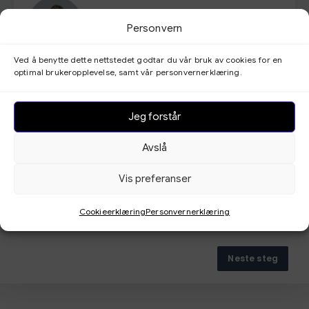
Audiograf Line Steen
Personvern
info@bedrehorsel.com
Ved å benytte dette nettstedet godtar du vår bruk av cookies for en
optimal brukeropplevelse, samt vår personvernerklæring.
Audiograf Hege Slåttavik
Jeg forstår
info@bedrehorsel.com
Avslå
Vis preferanser
Cookieerklæring
Personvernerklæring
Neste steg