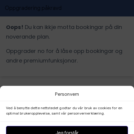
Oppgradering påkravd
Oops!
Du kan ikkje motta bookingar på din
noverande plan.
Oppgrader no for å låse opp bookingar og
andre premiumfunksjonar.
Personvern
Bookingoversyn
Ved å benytte dette nettstedet godtar du vår bruk av cookies for en
optimal brukeropplevelse, samt vår personvernerklæring.
Kundepanel
Jeg forstår