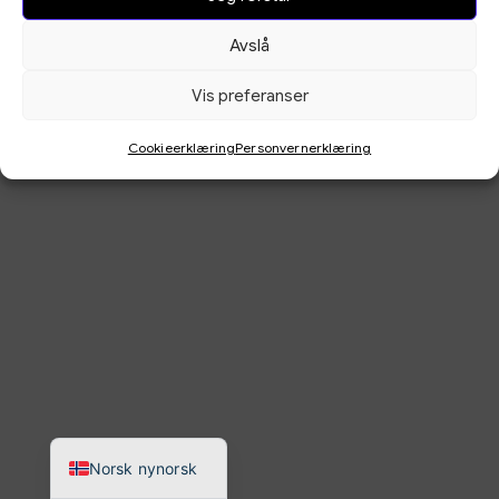
Ved å bruke denne
Vilkår for kundar
nettstaden godtek du vår
Avslå
Cookieerklæring
informasjonskapselerklæring,
Personvernerklæring
personvernerklæring og
Vis preferanser
kundevilkår.
Cookieerklæring
Personvernerklæring
English
Norsk bokmål
Norsk nynorsk