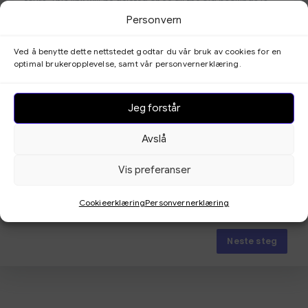
tours. This link will be deleted once all the old bookings is
over on t...
Vis mer
Personvern
Ved å benytte dette nettstedet godtar du vår bruk av cookies for en
optimal brukeropplevelse, samt vår personvernerklæring.
Jeg forstår
Avslå
Vis preferanser
Cookieerklæring
Personvernerklæring
Neste steg