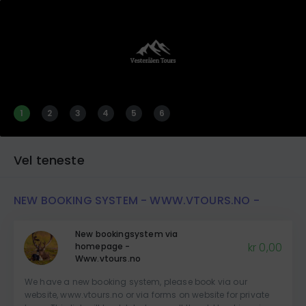
1
2
3
4
5
6
Vel teneste
NEW BOOKING SYSTEM - WWW.VTOURS.NO -
New bookingsystem via
kr 0,00
homepage -
Www.vtours.no
We have a new booking system, please book via our
website, www.vtours.no or via forms on website for private