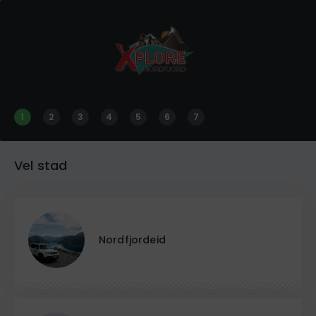
1
2
3
4
5
6
7
Vel stad
Nordfjordeid