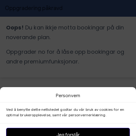
Oppgradering påkravd
Oops!
Du kan ikkje motta bookingar på din
noverande plan.
Oppgrader no for å låse opp bookingar og
andre premiumfunksjonar.
Personvern
Bookingoversyn
Ved å benytte dette nettstedet godtar du vår bruk av cookies for en
optimal brukeropplevelse, samt vår personvernerklæring.
Kundepanel
Jeg forstår