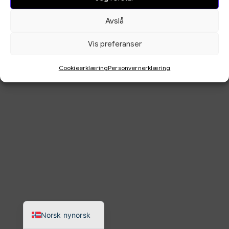
Ved å bruke denne
Vilkår for kundar
nettstaden godtek du vår
Avslå
Cookieerklæring
informasjonskapselerklæring,
Personvernerklæring
personvernerklæring og
Vis preferanser
kundevilkår.
Cookieerklæring
Personvernerklæring
English
Norsk bokmål
Norsk nynorsk