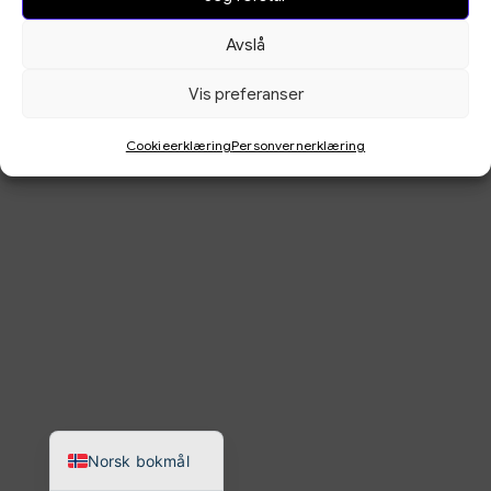
Avslå
Ved bruk av denne
Vilkår for kunde
nettsiden godtar du vår
Cookieerklæring
Cookieerklæring,
Vis preferanser
Personvernerklæring
Personvernerklæring og
Vilkår for kunde.
Cookieerklæring
Personvernerklæring
Norsk nynorsk
English
Norsk bokmål