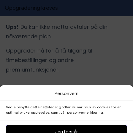
Oppgradering kreves
Ups!
Du kan ikke motta avtaler på din
nåværende plan.
Oppgrader nå for å få tilgang til
timebestillinger og andre
premiumfunksjoner.
Personvern
Ved å benytte dette nettstedet godtar du vår bruk av cookies for en
Bookingoversikt
optimal brukeropplevelse, samt vår personvernerklæring.
Gå til kundepanel
Jeg forstår