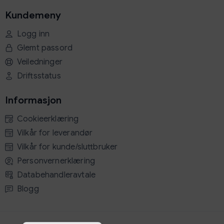
Kundemeny
Logg inn
Glemt passord
Veiledninger
Driftsstatus
Informasjon
Cookieerklæring
Vilkår for leverandør
Vilkår for kunde/sluttbruker
Personvernerklæring
Databehandleravtale
Blogg
English
Norsk bokmål