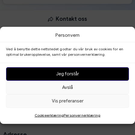
Kontakt oss
Dokumentasjon og Veiledninger
Personvern
Prøv gratis i 30 dager
Ved å benytte dette nettstedet godtar du vår bruk av cookies for en
optimal brukeropplevelse, samt vår personvernerklæring.
Ta
betalt
på
nett
Jeg forstår
Avslå
Vis preferanser
E-post
Cookieerklæring
Personvernerklæring
post@bookingtjeneste.no
Adresse