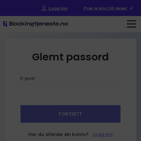
Logg inn
Prøv gratis i 30 dager
Glemt passord
E-post
FORTSETT
Har du allereie ein konto?
Logg inn