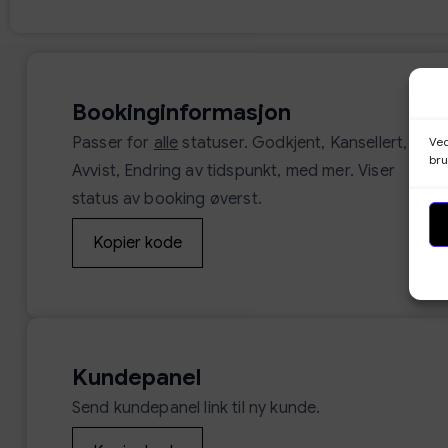
Bookinginformasjon
Passer for
alle
statuser. Godkjent, Kansellert,
Ved
bru
Avvist, Endring av tidspunkt, med mer. Viser
status av booking øverst.
Kopier kode
Kundepanel
Send kundepanel link til ny kunde.