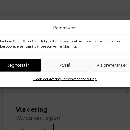
Personvern
Bekreftelse og betalingslink
Bekrefte og betalingslink i e-posten. Du kan
 å benytte dette nettstedet godtar du vår bruk av cookies for en optimal
keropplevelse, samt vår personvernerklæring.
fjerne de betalingsmetodene du ikke trenger i
koden.
Jeg forstår
Avslå
Vis preferanser
Kopier kode
Cookieerklæring
Personvernerklæring
Vurdering
«Vurder oss» e-post.