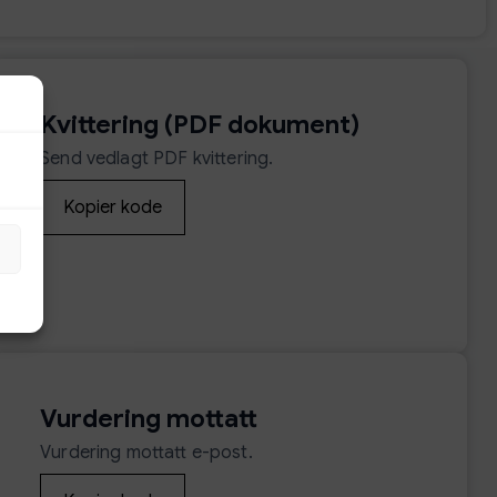
Kvittering (PDF dokument)
Send vedlagt PDF kvittering.
Kopier kode
Vurdering mottatt
Vurdering mottatt e-post.