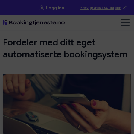
Logg inn
Prøv gratis i 30 dager
Fordeler
med
ditt
eget
automatiserte
bookingsystem