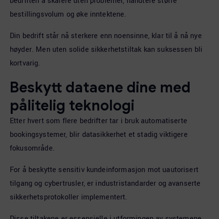
bedriften å skalere uten problemer, håndtere større
bestillingsvolum og øke inntektene.
Din bedrift står nå sterkere enn noensinne, klar til å nå nye
høyder. Men uten solide sikkerhetstiltak kan suksessen bli
kortvarig.
Beskytt dataene dine med
pålitelig teknologi
Etter hvert som flere bedrifter tar i bruk automatiserte
bookingsystemer, blir datasikkerhet et stadig viktigere
fokusområde.
For å beskytte sensitiv kundeinformasjon mot uautorisert
tilgang og cybertrusler, er industristandarder og avanserte
sikkerhetsprotokoller implementert.
Disse tiltakene er essensielle i utformingen av systemene