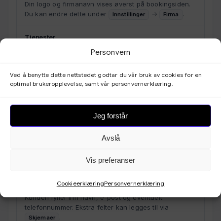
Din logo og firmanavn vises øverst på bookingsiden.
Du kan endre dette under
→
.
Innstillinger
Firma
Tjenester
Alle aktive tjenester vises med navn, varighet, pris og
Personvern
beskrivelse. Kunden velger en tjeneste for å starte
bookingen.
Ved å benytte dette nettstedet godtar du vår bruk av cookies for en
optimal brukeropplevelse, samt vår personvernerklæring.
Alternativer (personale/objekt)
Hvis du har flere alternativer (f.eks. ansatte), kan
kunden velge hvem de ønsker — eller la systemet
Jeg forstår
tildele automatisk med
.
Tilfeldig alternativ
Avslå
Kalender og tidspunkt
Kunden velger dato og ledig tidspunkt fra en
Vis preferanser
interaktiv kalender. Kun tilgjengelige tider vises.
Cookieerklæring
Personvernerklæring
Kundeinformasjon
Kunden fyller inn navn, e-post og eventuelt
telefonnummer. Ekstra felter kan legges til via
.
Skjemaer