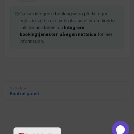
Du kan integrere bookingsiden på din egen
nettside ved hjelp av en iframe eller en direkte
link. Se artikkelen om
Integrere
bookingtjenesten på egen nettside
for mer
informasjon.
NESTE →
Kontrollpanel
Norsk nynorsk
English