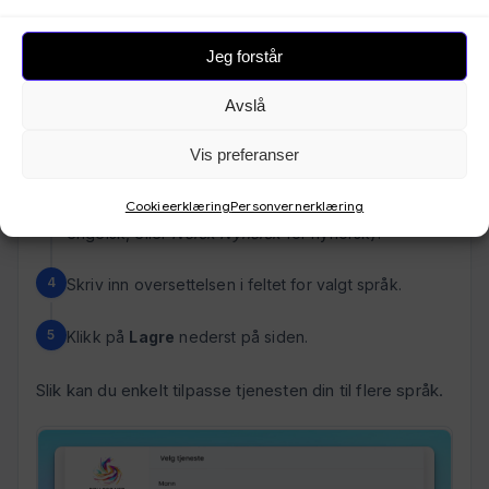
til høyre i feltet. Klikk på ikonet for å åpne
oversettelsesverktøyet.
Jeg forstår
Du ser først teksten på standardspråket ditt (Norsk).
Avslå
Vis preferanser
Klikk på
“Lag ny oversettelse”
.
Cookieerklæring
Personvernerklæring
Velg språket du ønsker (f.eks.
English (US)
for
engelsk, eller
Norsk Nynorsk
for nynorsk).
Skriv inn oversettelsen i feltet for valgt språk.
Klikk på
Lagre
nederst på siden.
Slik kan du enkelt tilpasse tjenesten din til flere språk.