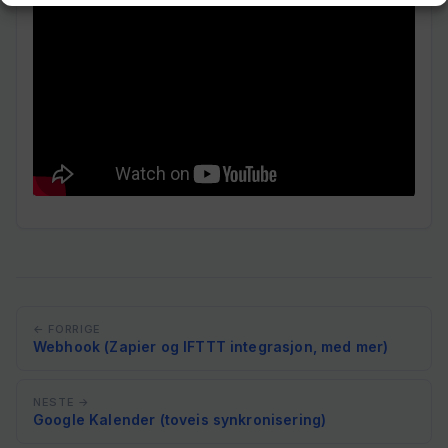
← FORRIGE
Webhook (Zapier og IFTTT integrasjon, med mer)
NESTE →
Google Kalender (toveis synkronisering)