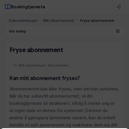
Bookingtjeneste
Dokumentasjon
Mitt Abonnement
Fryse abonnement
Vis meny
Fryse abonnement
Mitt abonnement
Abonnement
›
Kan mitt abonnement fryses?
Abonnementet kan ikke fryses, men det kan avsluttes.
Når du har avbestilt abonnementet, vil din
bookingtjeneste bli deaktivert. Viktig å merke seg er
at ingen data vil slettes fra systemet. Dersom du
ønsker å gjenoppta tjenestene senere, kan du enkelt
bestille et nytt abonnement og reaktivere dem via ditt