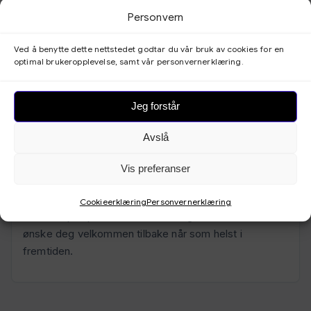
kontrollpanel.
Personvern
Ved å benytte dette nettstedet godtar du vår bruk av cookies for en
optimal brukeropplevelse, samt vår personvernerklæring.
Veiledning for oppsigelse
Gå til Mitt abonnement → Abonnement.
Jeg forstår
Oppe til høyre finner du knappen
Avslå
. Klikk på denne.
Avbestill abonnement
Vis preferanser
Bekreft oppsigelsen.
Cookieerklæring
Personvernerklæring
Vi setter pris på din tid med oss og ser frem til å
ønske deg velkommen tilbake når som helst i
fremtiden.