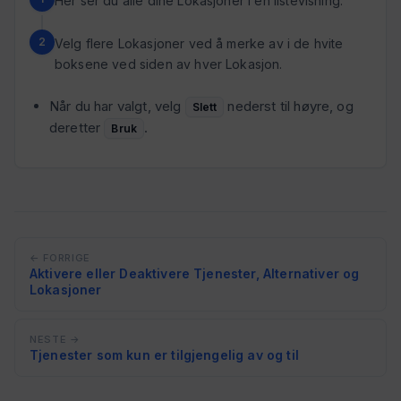
Her ser du alle dine Lokasjoner i en listevisning.
Velg flere Lokasjoner ved å merke av i de hvite
boksene ved siden av hver Lokasjon.
Når du har valgt, velg
nederst til høyre, og
Slett
deretter
.
Bruk
← FORRIGE
Aktivere eller Deaktivere Tjenester, Alternativer og
Lokasjoner
NESTE →
Tjenester som kun er tilgjengelig av og til