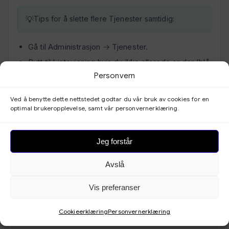
Tips for å slette flere Tjenester samtidig:
Gå til Administrasjon → Tjenester.
Bytt til Listevisning hvis du ikke allerede er der (blå
knapp øverst).
Personvern
Velg flere tjenester ved å merke av i de hvite
Ved å benytte dette nettstedet godtar du vår bruk av cookies for en
boksene ved siden av hver tjeneste.
optimal brukeropplevelse, samt vår personvernerklæring.
Når du har valgt, velg
nederst til høyre, og
Slett
deretter
.
Bruk
Jeg forstår
Avslå
Slette Alternativer
Vis preferanser
1. Gå til Administrasjon → Alternativer.
Cookieerklæring
Personvernerklæring
2. Her ser du alle dine alternativer i en listevisning.