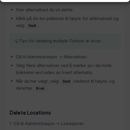
Finn alternativet du vil slette.
Klikk på de tre prikkene til høyre for alternativet og
velg
.
Slett
Tips for deleting multiple Options at once:
Gå til Administrasjon → Alternativer.
Velg flere alternativer ved å merke av i de hvite
boksene ved siden av hvert alternativ.
Når du har valgt, velg
nederst til høyre, og
Slett
deretter
.
Bruk
Delete Locations
1. Gå til Administrasjon → Lokasjoner.