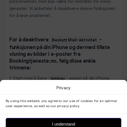
personvernet, men kan være for restriktiv for visse
tjenester. Vi anbefaler å deaktivere denne funksjonen
for å løse problemet.
For å deaktivere
-
Beskytt Mail-aktivitet
funksjonen på din iPhone og dermed tillate
visning av bilder i e-poster fra
Bookingtjeneste.no, følg disse enkle
trinnene:
1. Start med å åpne
-appen på din iPhone.
Settings
Privacy
Bla nedover og finn
Mail
delen. Trykk på den for å åpne mailinnstillingene.
By using this website, you agree to our use of cookies for an optimal
user experience, as well as our privacy policy.
Innen Mail
innstillingene, se etter en del som heter
I understand
eller en lignende betegnelse
Personverntiltak