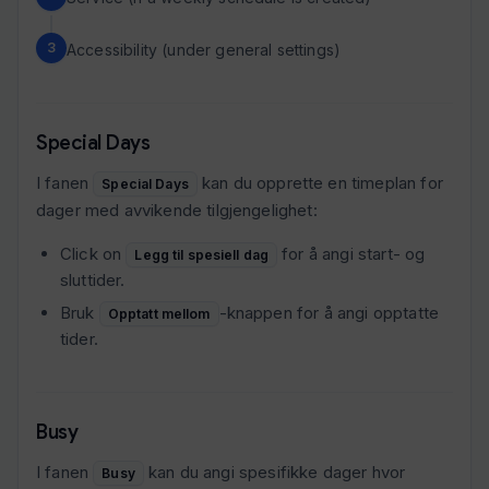
Accessibility (under general settings)
Special Days
I fanen
kan du opprette en timeplan for
Special Days
dager med avvikende tilgjengelighet:
Click on
for å angi start- og
Legg til spesiell dag
sluttider.
Bruk
-knappen for å angi opptatte
Opptatt mellom
tider.
Busy
I fanen
kan du angi spesifikke dager hvor
Busy