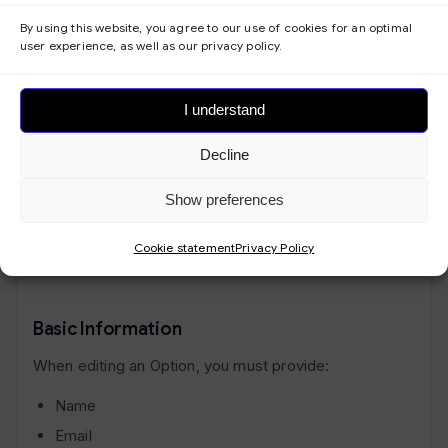
, vil den ansatte motta en
User access
By using this website, you agree to our use of cookies for an optimal
feilmelding:
user experience, as well as our privacy policy.
{
: "Tillatelse avslått!", "status": "error"}
error_msg
I understand
It is therefore essential to configure these settings to
Decline
give employees the correct system access.
Show preferences
Create an Alternative
Cookie statement
Privacy Policy
Basic Information
When editing an Option, you must provide:
Name
Email