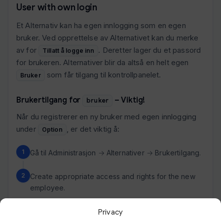
User with own login
Et Alternativ kan ha egen innlogging som en egen
bruker. Ved opprettelse av Alternativet kan du merke
av for
. Deretter lager du et passord
Tillatt å logge inn
for brukeren. Alternativer blir da altså en helt egen
som får tilgang til kontrollpanelet.
Bruker
Brukertilgang for
– Viktig!
bruker
Når du registrerer en ny bruker med egen innlogging
under
, er det viktig å:
Option
Gå til Administrasjon → Alternativer → Brukertilgang.
Create appropriate access and rights for the new
employee.
Privacy
Viktig: Uten tildeling av tilgangsrettigheter via