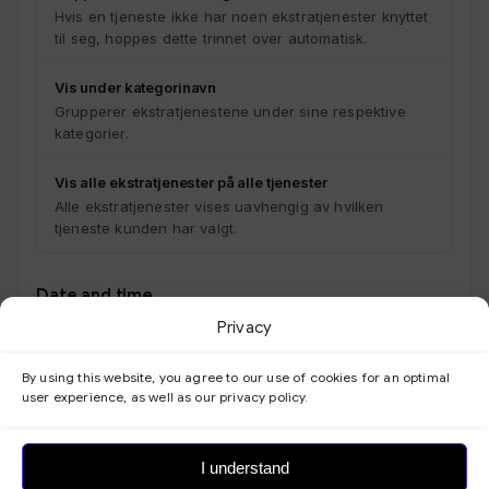
Hvis en tjeneste ikke har noen ekstratjenester knyttet
til seg, hoppes dette trinnet over automatisk.
Vis under kategorinavn
Grupperer ekstratjenestene under sine respektive
kategorier.
Vis alle ekstratjenester på alle tjenester
Alle ekstratjenester vises uavhengig av hvilken
tjeneste kunden har valgt.
Date and time
Privacy
Time format
Velg mellom å vise både start- og sluttid (f.eks. 10:00–
By using this website, you agree to our use of cookies for an optimal
11:00) eller bare starttid (f.eks. 10:00).
user experience, as well as our privacy policy.
Start bookingkalenderen fra
I understand
Velg om kalenderen starter fra denne måned eller en