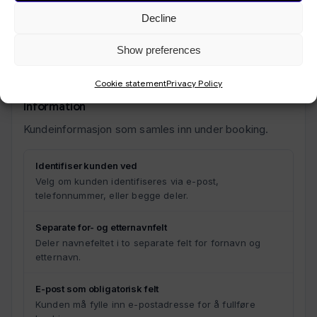
spesifikk måned.
Decline
Skjul antall tilgjengelige tidspunkter
Ved gruppebooking ser kundene normalt hvor mange
Show preferences
ledige plasser det er. Denne innstillingen skjuler dette.
Cookie statement
Privacy Policy
Information
Kundeinformasjon som samles inn under booking.
Identifiser kunden ved
Velg om kunden identifiseres via e-post,
telefonnummer, eller begge deler.
Separate for- og etternavnfelt
Deler navnefeltet i to separate felt for fornavn og
etternavn.
E-post som obligatorisk felt
Kunden må fylle inn e-postadresse for å fullføre