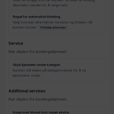
Viser en knapp som lar kunden få tildelt et tilfeldig
alternativ i stedet for å velge selv.
Regel for automatisk tildeling
Velg hvordan alternativer sorteres og tildeles når
kunden bruker
.
Tilfeldig alternativ
Service
Kan skjules fra bookingskjemaet.
Skjul tjenester under kategori
Kunden må klikke på kategorinavnet for å se
tjenestene under.
Additional services
Kan skjules fra bookingskjemaet.
Hopp over trinnet hvis ingen ekstra