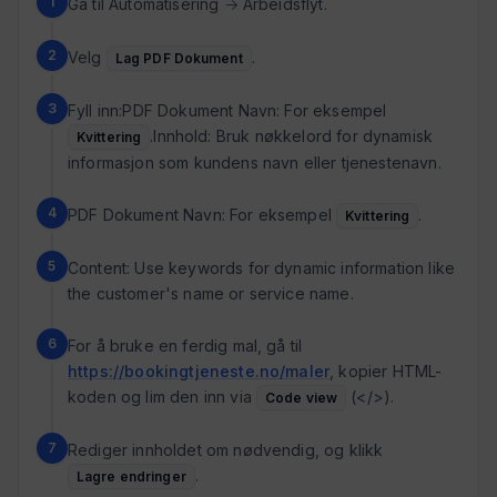
Gå til Automatisering → Arbeidsflyt.
Velg
.
Lag PDF Dokument
Fyll inn:PDF Dokument Navn: For eksempel
.Innhold: Bruk nøkkelord for dynamisk
Kvittering
informasjon som kundens navn eller tjenestenavn.
PDF Dokument Navn: For eksempel
.
Kvittering
Content: Use keywords for dynamic information like
the customer's name or service name.
For å bruke en ferdig mal, gå til
https://bookingtjeneste.no/maler
, kopier HTML-
koden og lim den inn via
(</>).
Code view
Rediger innholdet om nødvendig, og klikk
.
Lagre endringer