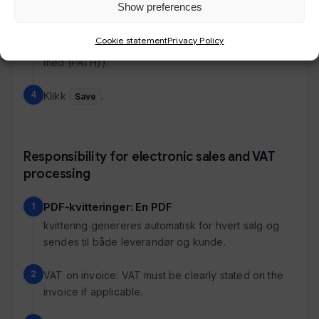
Show preferences
Skroll ned til
og velg PDF
Vedlegg
Cookie statement
Privacy Policy
dokumentet fra nedtrekkslisten (velg versjonen
med (PATH)).
Klikk
.
Save
Responsibility for electronic sales and VAT
processing
PDF-kvitteringer: En PDF
kvittering genereres automatisk for hvert salg og
sendes til både leverandør og kunde.
VAT on invoice: VAT must be clearly stated on the
invoice if applicable.