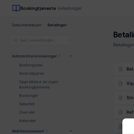
Bookingtjeneste
Veiledninger
Dokumentasjon
Betalinger
Betal
/
Betalingsm
Administrere bookinger
7
Bookingside
Bet
Kontrollpanel
Opprettelse av egen
Vip
Bookingtjeneste
Bookinger
Str
Søkefelt
Ref
Oversikt
Kalender
Bet
Mitt Abonnement
7