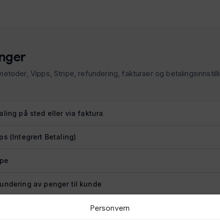
inger
etoder, Vipps, Stripe, refundering, fakturaer og betalingsinnstill
aling på sted eller via faktura
ps (Integrert Betaling)
ipe
undering av penger til kunde
alinger
Personvern