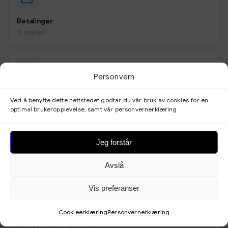
Betalinger
11 artikler
Personvern
Utseende
Ved å benytte dette nettstedet godtar du vår bruk av cookies for en
9 artikler
optimal brukeropplevelse, samt vår personvernerklæring.
Jeg forstår
Skjemaer
Avslå
3 artikler
Vis preferanser
Cookieerklæring
Personvernerklæring