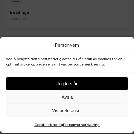
Betalinger
11 artikler
Personvern
Utseende
Ved å benytte dette nettstedet godtar du vår bruk av cookies for en
9 artikler
optimal brukeropplevelse, samt vår personvernerklæring.
Jeg forstår
Skjemaer
Avslå
3 artikler
Vis preferanser
Cookieerklæring
Personvernerklæring