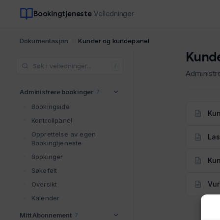
Bookingtjeneste
Veiledninger
Dokumentasjon
Kunder og kundepanel
Kunde
/
Administr
Administrere bookinger
7
Bookingside
Ku
Kontrollpanel
Opprettelse av egen
Las
Bookingtjeneste
Bookinger
Kun
Søkefelt
Vur
Oversikt
Kalender
Mitt Abonnement
7