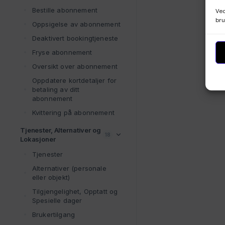
Bestille abonnement
Ved
bru
Oppsigelse av abonnement
Deaktivert bookingtjeneste
Fryse abonnement
Oversikt over abonnement
Oppdatere kortdetaljer for
betaling av ditt
abonnement
Kvittering på abonnement
Tjenester, Alternativer og
18
Lokasjoner
Tjenester
Alternativer (personale
eller objekt)
Tilgjengelighet, Opptatt og
Spesielle dager
Brukertilgang