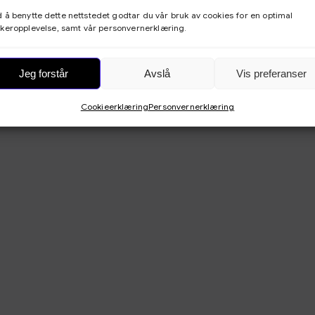
 å benytte dette nettstedet godtar du vår bruk av cookies for en optimal
keropplevelse, samt vår personvernerklæring.
Jeg forstår
Avslå
Vis preferanser
Cookieerklæring
Personvernerklæring