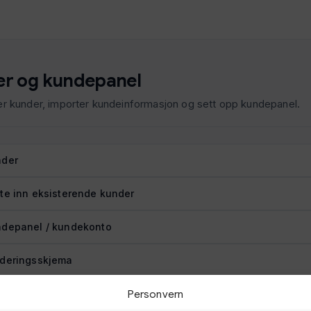
r og kundepanel
er kunder, importer kundeinformasjon og sett opp kundepanel.
nder
te inn eksisterende kunder
depanel / kundekonto
deringsskjema
Personvern