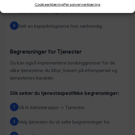
Cookieerklæring
Personvernerklæring
Angi maks antall bookinger tillatt for dette
alternativet per dag eller uke.
Sett en kapasitetsgrense hvis nødvendig.
Begrensninger for Tjenester
Du kan også implementere bookinggrenser for de
ulike tjenestene du tilbyr, basert på etterspørsel og
tjenestenes karakter.
Slik setter du tjenestespesifikke begrensninger:
Gå til Administrasjon → Tjenester.
Velg tjenesten du vil sette begrensninger for.