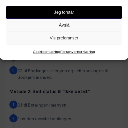
Metode 1: Sett som
Betalt
Jeg forstår
Gå til Betalinger i menyen.
Avslå
Finn den avviste bookingen.
Vis preferanser
Klikk på de tre prikkene ved siden av bookingen.
Cookieerklæring
Personvernerklæring
Velg Sett som betalt.
Gå til Bookinger i menyen og sett bookingen til
Godkjent manuelt.
Metode 2: Sett status til “Ikke betalt”
Gå til Betalinger i menyen.
Finn den avviste bookingen.