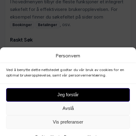
I hovedmenyen tilbyr de fleste funksjoner et integrert
søkefelt for å effektivisere brukeropplevelsen. For
eksempel finner du søkefeltet på sider som
, osv.
Bookinger
Betalinger
Raskt Søk
Øverst på siden finner du et søkefelt merket
Personvern
. Dette kraftige verktøyet lar deg søke etter
Raskt søk
spesifikke detaljer, som kundens navn eller ordre-ID.
Ved å benytte dette nettstedet godtar du vår bruk av cookies for en
Dette gjør det raskt og enkelt å finne den
optimal brukeropplevelse, samt vår personvernerklæring.
informasjonen du trenger.
Jeg forstår
Avanserte Filtreringer
I tillegg til det grunnleggende søket, tilbyr noen
Avslå
funksjoner avanserte filtreringsmuligheter. Dette lar
deg smalne ned søket ditt ytterligere basert på
Vis preferanser
kriterier som
,
,
,
, og
Dato
Tid
Kunde
Alternativa
. Disse filtreringsalternativene gir deg mer
Status