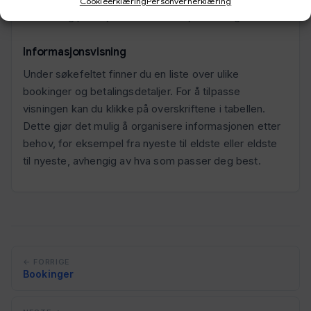
Cookieerklæring
Personvernerklæring
kontroll og presisjon i din informasjonssøking.
Informasjonsvisning
Under søkefeltet finner du en liste over ulike
bookinger og betalingsdetaljer. For å tilpasse
visningen kan du klikke på overskriftene i tabellen.
Dette gjør det mulig å organisere informasjonen etter
behov, for eksempel fra nyeste til eldste eller eldste
til nyeste, avhengig av hva som passer deg best.
← FORRIGE
Bookinger