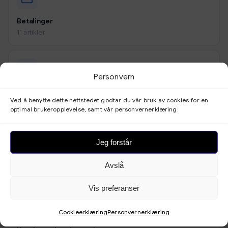
Betalinger
11 artikler
Personvern
Utseende
Ved å benytte dette nettstedet godtar du vår bruk av cookies for en
9 artikler
optimal brukeropplevelse, samt vår personvernerklæring.
Jeg forstår
Skjemaer
Avslå
3 artikler
Vis preferanser
Cookieerklæring
Personvernerklæring