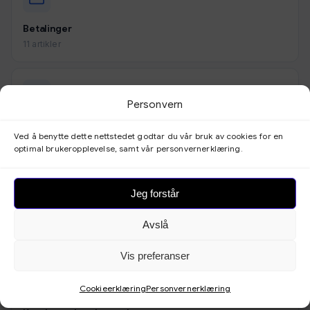
Betalinger
11 artikler
Personvern
Utseende
Ved å benytte dette nettstedet godtar du vår bruk av cookies for en
9 artikler
optimal brukeropplevelse, samt vår personvernerklæring.
Jeg forstår
Skjemaer
Avslå
3 artikler
Vis preferanser
Cookieerklæring
Personvernerklæring