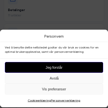
Betalinger
11 artikler
Personvern
Utseende
Ved å benytte dette nettstedet godtar du vår bruk av cookies for en
9 artikler
optimal brukeropplevelse, samt vår personvernerklæring.
Jeg forstår
Skjemaer
Avslå
3 artikler
Vis preferanser
Cookieerklæring
Personvernerklæring